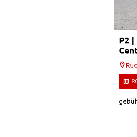
P2 |
Cen
Rud
R
gebüh